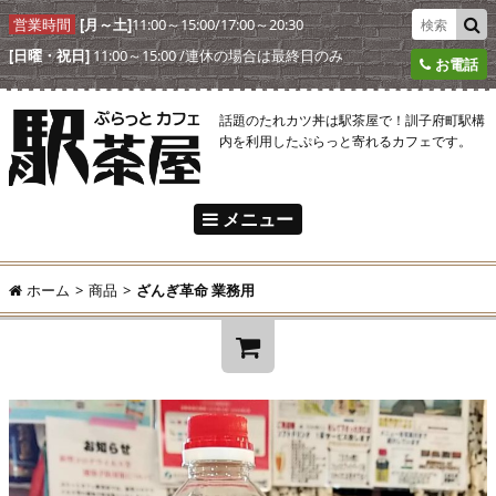
営業時間
[月～土]
11:00～15:00/17:00～20:30
[日曜・祝日]
11:00～15:00 /連休の場合は最終日のみ
お電話
話題のたれカツ丼は駅茶屋で！訓子府町駅構
内を利用したぷらっと寄れるカフェです。
メニュー
駅茶屋とは
ホーム
>
商品
>
ざんぎ革命 業務用
駅茶屋メニュー
アクセス
ようこそ!
ゲスト
様
駅茶屋からのおしらせ
ログイン
新規ご入会
オンラインショップ
¥0
合計:
ご注文の流れ