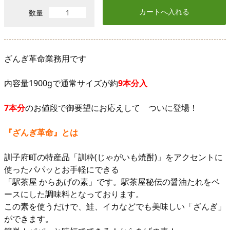
数量
ざんぎ革命業務用です
内容量1900gで通常サイズが約
9本分入
7本分
のお値段で御要望にお応えして ついに登場！
『ざんぎ革命』とは
訓子府町の特産品「訓粋(じゃがいも焼酎)」をアクセントに
使ったパパッとお手軽にできる
「駅茶屋 からあげの素」です。駅茶屋秘伝の醤油たれをベ
ースにした調味料となっております。
この素を使うだけで、鮭、イカなどでも美味しい「ざんぎ」
ができます。