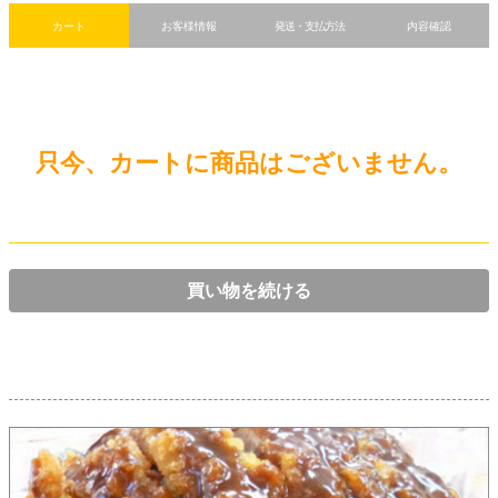
カートを見る
カート
お客様情報
発送・支払方法
内容確認
お問い合わせ
只今、カートに商品はございません。