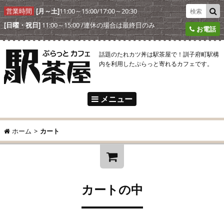
営業時間
[月～土]
11:00～15:00/17:00～20:30
[日曜・祝日]
11:00～15:00 /連休の場合は最終日のみ
お電話
話題のたれカツ丼は駅茶屋で！訓子府町駅構
内を利用したぷらっと寄れるカフェです。
メニュー
駅茶屋とは
ホーム
>
カート
駅茶屋メニュー
アクセス
ようこそ!
ゲスト
様
駅茶屋からのおしらせ
カートの中
ログイン
新規ご入会
オンラインショップ
¥0
合計:
ご注文の流れ