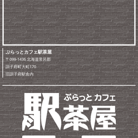
ぷらっとカフェ駅茶屋
〒099-1436 北海道常呂郡
訓子府町大町170
旧訓子府駅舎内