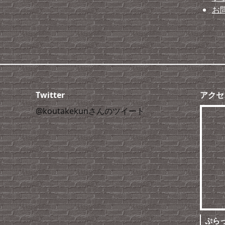
お
Twitter
アクセ
@koutakekunさんのツイート
ぷら