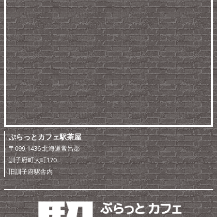
ぷらっとカフェ駅茶屋
〒099-1436 北海道常呂郡
訓子府町大町170
旧訓子府駅舎内