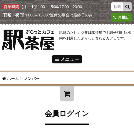
営業時間
[月～土]
11:00～15:00/17:00～20:30
[日曜・祝日]
11:00～15:00 /連休の場合は最終日のみ
お電話
話題のたれカツ丼は駅茶屋で！訓子府町駅構
内を利用したぷらっと寄れるカフェです。
メニュー
駅茶屋とは
ホーム
>
メンバー
駅茶屋メニュー
アクセス
ようこそ!
ゲスト
様
駅茶屋からのおしらせ
会員ログイン
ログイン
新規ご入会
オンラインショップ
¥0
合計:
ご注文の流れ