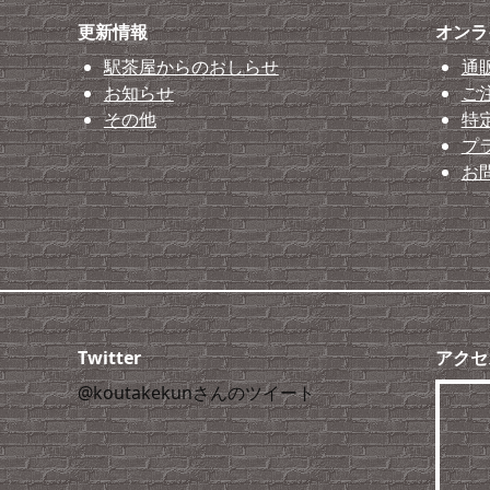
更新情報
オンラ
駅茶屋からのおしらせ
通
お知らせ
ご
その他
特
プ
お
Twitter
アクセ
@koutakekunさんのツイート