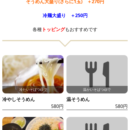
そうめん大盛り(さらに1玉) ＋270円
カートを見る
お問い合わせ
冷麺大盛り ＋250円
各種
トッピング
もおすすめです
冷たいそばつゆで
温かいそばつゆで
冷やしそうめん
温そうめん
580円
580円