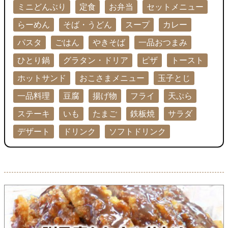
ミニどんぶり
定食
お弁当
セットメニュー
らーめん
そば・うどん
スープ
カレー
パスタ
ごはん
やきそば
一品おつまみ
ひとり鍋
グラタン・ドリア
ピザ
トースト
ホットサンド
おこさまメニュー
玉子とじ
一品料理
豆腐
揚げ物
フライ
天ぷら
ステーキ
いも
たまご
鉄板焼
サラダ
デザート
ドリンク
ソフトドリンク