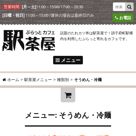
営業時間
[月～土]
11:00～15:00/17:00～20:30
[日曜・祝日]
11:00～15:00 /連休の場合は最終日のみ
お電話
話題のたれカツ丼は駅茶屋で！訓子府町駅構
内を利用したぷらっと寄れるカフェです。
メニュー
駅茶屋とは
ホーム
>
駅茶屋メニュー
>
種類別
>
そうめん・冷麺
駅茶屋メニュー
アクセス
ようこそ!
ゲスト
様
駅茶屋からのおしらせ
メニュー: そうめん・冷麺
ログイン
新規ご入会
オンラインショップ
¥0
合計:
ご注文の流れ