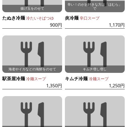
辛い！のがお好きな方は「ほむら」
揚げ玉をのせて
で
たぬき冷麺
炎冷麺
冷たいそばつゆ
辛口スープ
900円
1,170円
海老やイカなどの海鮮をのせて
キムチ増し増し
駅茶屋冷麺
キムチ冷麺
冷麺スープ
冷麺スープ
1,350円
1,250円